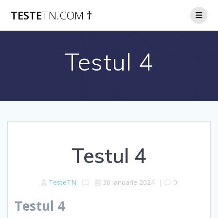
Skip
TESTE
TN.COM
†
to
content
Testul 4
Testul 4
TesteTN
30 ianuarie 2024
|
0
Testul 4