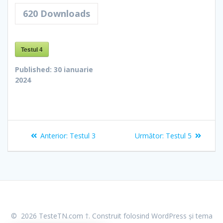
620
Downloads
Testul 4
Published:
30 ianuarie
2024
Navigare
Articolul
Articolul
Anterior:
Testul 3
Următor:
Testul 5
în
anterior:
următor:
articole
© 2026 TesteTN.com †. Construit folosind WordPress și
tema