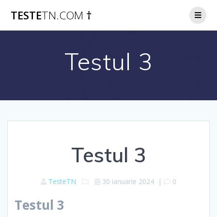
Skip
TESTE
TN.COM
†
to
content
Testul 3
Testul 3
TesteTN
30 ianuarie 2024
|
0
Testul 3