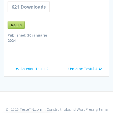
621
Downloads
Testul 3
Published:
30 ianuarie
2024
Navigare
Articolul
Articolul
Anterior:
Testul 2
Următor:
Testul 4
în
anterior:
următor:
articole
© 2026 TesteTN.com †. Construit folosind WordPress și
tema